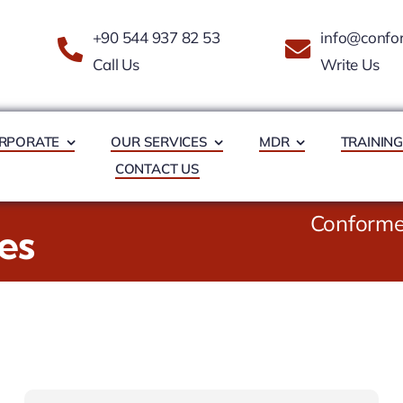
+90 544 937 82 53
info@confo
Call Us
Write Us
RPORATE
OUR SERVICES
MDR
TRAININ
CONTACT US
Conforme
ies