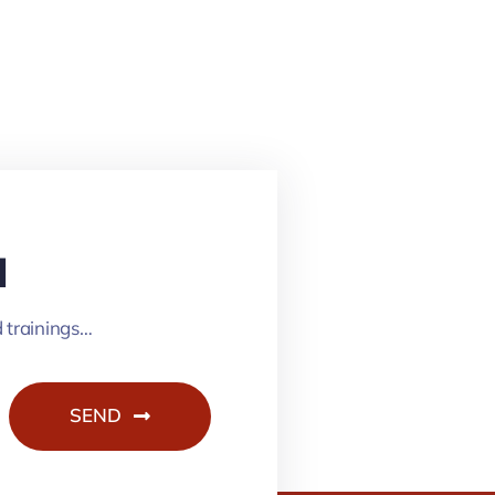
N
d trainings…
SEND